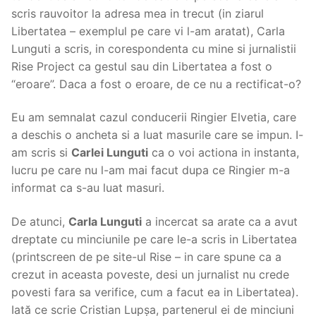
scris rauvoitor la adresa mea in trecut (in ziarul
Libertatea – exemplul pe care vi l-am aratat), Carla
Lunguti a scris, in corespondenta cu mine si jurnalistii
Rise Project ca gestul sau din Libertatea a fost o
“eroare”. Daca a fost o eroare, de ce nu a rectificat-o?
Eu am semnalat cazul conducerii Ringier Elvetia, care
a deschis o ancheta si a luat masurile care se impun. I-
am scris si
Carlei Lunguti
ca o voi actiona in instanta,
lucru pe care nu l-am mai facut dupa ce Ringier m-a
informat ca s-au luat masuri.
De atunci,
Carla Lunguti
a incercat sa arate ca a avut
dreptate cu minciunile pe care le-a scris in Libertatea
(printscreen de pe site-ul Rise – in care spune ca a
crezut in aceasta poveste, desi un jurnalist nu crede
povesti fara sa verifice, cum a facut ea in Libertatea).
Iată ce scrie Cristian Lupșa, partenerul ei de minciuni