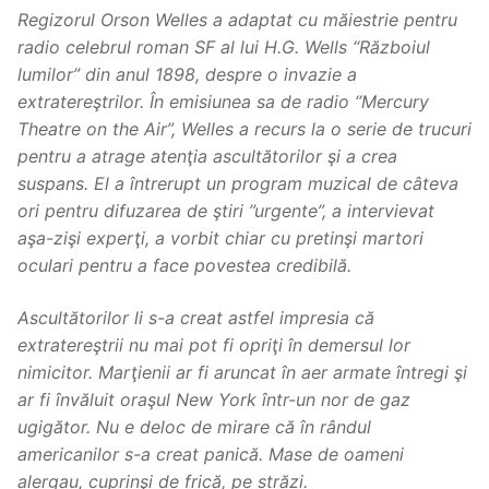
Regizorul Orson Welles a adaptat cu măiestrie pentru
radio celebrul roman SF al lui H.G. Wells “Războiul
lumilor” din anul 1898, despre o invazie a
extratereştrilor. În emisiunea sa de radio “Mercury
Theatre on the Air”, Welles a recurs la o serie de trucuri
pentru a atrage atenţia ascultătorilor şi a crea
suspans. El a întrerupt un program muzical de câteva
ori pentru difuzarea de ştiri ”urgente”, a intervievat
aşa-zişi experţi, a vorbit chiar cu pretinşi martori
oculari pentru a face povestea credibilă.
Ascultătorilor li s-a creat astfel impresia că
extratereştrii nu mai pot fi opriţi în demersul lor
nimicitor. Marţienii ar fi aruncat în aer armate întregi şi
ar fi învăluit oraşul New York într-un nor de gaz
ugigător. Nu e deloc de mirare că în rândul
americanilor s-a creat panică. Mase de oameni
alergau, cuprinşi de frică, pe străzi.