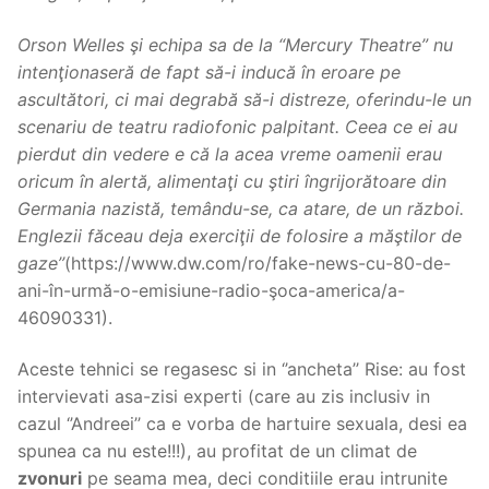
Orson Welles şi echipa sa de la “Mercury Theatre” nu
intenţionaseră de fapt să-i inducă în eroare pe
ascultători, ci mai degrabă să-i distreze, oferindu-le un
scenariu de teatru radiofonic palpitant. Ceea ce ei au
pierdut din vedere e că la acea vreme oamenii erau
oricum în alertă, alimentaţi cu ştiri îngrijorătoare din
Germania nazistă, temându-se, ca atare, de un război.
Englezii făceau deja exerciţii de folosire a măştilor de
gaze
’’
(https://www.dw.com/ro/fake-news-cu-80-de-
ani-în-urmă-o-emisiune-radio-şoca-america/a-
46090331).
Aceste tehnici se regasesc si in ‘’ancheta’’ Rise: au fost
intervievati asa-zisi experti (care au zis inclusiv in
cazul ‘’Andreei’’ ca e vorba de hartuire sexuala, desi ea
spunea ca nu este!!!), au profitat de un climat de
zvonuri
pe seama mea, deci conditiile erau intrunite