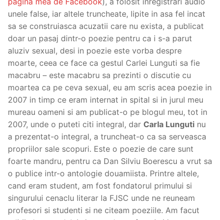
pagina mea de Facebook
), a folosit inregistrari audio
unele false, iar altele truncheate, lipite in asa fel incat
sa se construiasca acuzatii care nu exista, a publicat
doar un pasaj dintr-o poezie pentru ca i s-a parut
aluziv sexual, desi in poezie este vorba despre
moarte, ceea ce face ca gestul Carlei Lunguti sa fie
macabru – este macabru sa prezinti o discutie cu
moartea ca pe ceva sexual, eu am scris acea poezie in
2007 in timp ce eram internat in spital si in jurul meu
mureau oameni si am publicat-o pe blogul meu, tot in
2007, unde o puteti citi integral, dar
Carla Lunguti
nu
a prezentat-o integral, a truncheat-o ca sa serveasca
propriilor sale scopuri. Este o poezie de care sunt
foarte mandru, pentru ca Dan Silviu Boerescu a vrut sa
o publice intr-o antologie douamiista. Printre altele,
cand eram student, am fost fondatorul primului si
singurului cenaclu literar la FJSC unde ne reuneam
profesori si studenti si ne citeam poeziile. Am facut