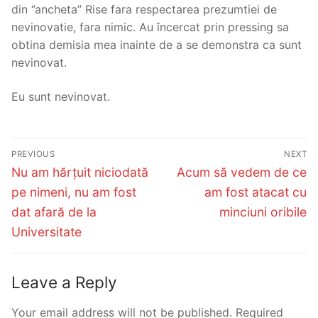
din ‘’ancheta’’ Rise fara respectarea prezumtiei de
nevinovatie, fara nimic. Au încercat prin pressing sa
obtina demisia mea inainte de a se demonstra ca sunt
nevinovat.
Eu sunt nevinovat.
Post
PREVIOUS
NEXT
navigation
Previous
Next
Nu am hărțuit niciodată
Acum să vedem de ce
post:
post:
pe nimeni, nu am fost
am fost atacat cu
dat afară de la
minciuni oribile
Universitate
Leave a Reply
Your email address will not be published.
Required