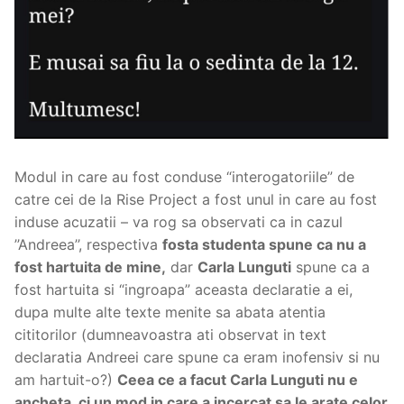
Modul in care au fost conduse “interogatoriile” de
catre cei de la Rise Project a fost unul in care au fost
induse acuzatii – va rog sa observati ca in cazul
’’Andreea’’, respectiva
fosta studenta spune ca nu a
fost hartuita de mine,
dar
Carla Lunguti
spune ca a
fost hartuita si “ingroapa” aceasta declaratie a ei,
dupa multe alte texte menite sa abata atentia
cititorilor (dumneavoastra ati observat in text
declaratia Andreei care spune ca eram inofensiv si nu
am hartuit-o?)
Ceea ce a facut Carla Lunguti nu e
ancheta, ci un mod in care a incercat sa le arate celor