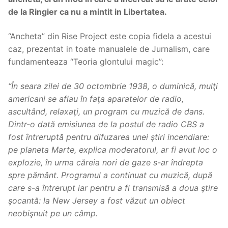
de la Ringier ca nu a mintit in Libertatea.
“Ancheta” din Rise Project este copia fidela a acestui
caz, prezentat in toate manualele de Jurnalism, care
fundamenteaza “Teoria glontului magic”:
‘’În seara zilei de 30 octombrie 1938, o duminică, mulţi
americani se aflau în faţa aparatelor de radio,
ascultând, relaxaţi, un program cu muzică de dans.
Dintr-o dată emisiunea de la postul de radio CBS a
fost întreruptă pentru difuzarea unei ştiri incendiare:
pe planeta Marte, explica moderatorul, ar fi avut loc o
explozie, în urma căreia nori de gaze s-ar îndrepta
spre pământ. Programul a continuat cu muzică, după
care s-a întrerupt iar pentru a fi transmisă a doua ştire
şocantă: la New Jersey a fost văzut un obiect
neobişnuit pe un câmp.