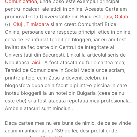
Comunication
, unde Zoso este exemplul principal
pentru incalcari ale eticii in online. Aceasta Carta am
promovat-o la Universitatile din Bucuresti,
Iasi
,
Galati
(/),
Cluj
,
Timisoara
si am creat Comunitati Etice
Online, persoane care respecta principii etice in online,
ceea ce i-a infuriat teribil pe bloggeri, iar eu am fost
invitat sa fac parte din Centrul de Integritate al
Universitatii din Bucuresti. Linkul la articolul scris de
Nebuloasa,
aici.
A fost atacata cu furie cartea mea,
Tehnici de Comunicare in Social Media unde scriam,
printre altele, cum Zoso a devenit celebru in
blogosfera dupa ce a facut pipi intr-o piscina in care
inotau bloggerii la un hotel din Bulgaria (ceea ce nu
este etic) si a fost atacata reputatia mea profesionala.
Ambele atacuri sunt minciuni.
Daca cartea mea nu era buna de nimic, de ce se vinde
acum in anticariat cu 139 de lei, desi pretul ei de