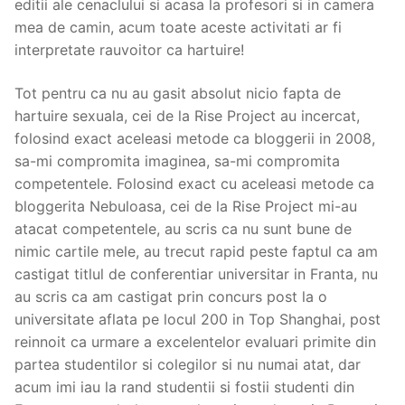
editii ale cenaclului si acasa la profesori si in camera
mea de camin, acum toate aceste activitati ar fi
interpretate rauvoitor ca hartuire!
Tot pentru ca nu au gasit absolut nicio fapta de
hartuire sexuala, cei de la Rise Project au incercat,
folosind exact aceleasi metode ca bloggerii in 2008,
sa-mi compromita imaginea, sa-mi compromita
competentele. Folosind exact cu aceleasi metode ca
bloggerita Nebuloasa, cei de la Rise Project mi-au
atacat competentele, au scris ca nu sunt bune de
nimic cartile mele, au trecut rapid peste faptul ca am
castigat titlul de conferentiar universitar in Franta, nu
au scris ca am castigat prin concurs post la o
universitate aflata pe locul 200 in Top Shanghai, post
reinnoit ca urmare a excelentelor evaluari primite din
partea studentilor si colegilor si nu numai atat, dar
acum imi iau la rand studentii si fostii studenti din