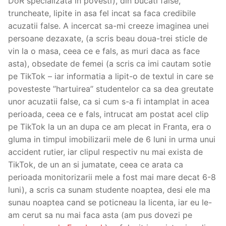
DoR specializata in povesti), din bucati false,
truncheate, lipite in asa fel incat sa faca credibile
acuzatii false. A incercat sa-mi creeze imaginea unei
persoane dezaxate, (a scris beau doua-trei sticle de
vin la o masa, ceea ce e fals, as muri daca as face
asta), obsedate de femei (a scris ca imi cautam sotie
pe TikTok – iar informatia a lipit-o de textul in care se
povesteste ’’hartuirea’’ studentelor ca sa dea greutate
unor acuzatii false, ca si cum s-a fi intamplat in acea
perioada, ceea ce e fals, intrucat am postat acel clip
pe TikTok la un an dupa ce am plecat in Franta, era o
gluma in timpul imobilizarii mele de 6 luni in urma unui
accident rutier, iar clipul respectiv nu mai exista de
TikTok, de un an si jumatate, ceea ce arata ca
perioada monitorizarii mele a fost mai mare decat 6-8
luni), a scris ca sunam studente noaptea, desi ele ma
sunau noaptea cand se poticneau la licenta, iar eu le-
am cerut sa nu mai faca asta (am pus dovezi pe