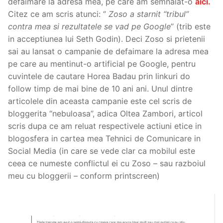
defăimare la adresa mea, pe care am semnalat-o
aici.
Citez ce am scris atunci: ‘’
Zoso a starnit “tribul”
contra mea si rezultatele se vad pe Google
’’ (trib este
in acceptiunea lui Seth Godin). Deci Zoso si prietenii
sai au lansat o campanie de defaimare la adresa mea
pe care au mentinut-o artificial pe Google, pentru
cuvintele de cautare Horea Badau prin linkuri do
follow timp de mai bine de 10 ani ani. Unul dintre
articolele din aceasta campanie este cel scris de
bloggerita “nebuloasa”, adica Oltea Zambori, articol
scris dupa ce am reluat respectivele actiuni etice in
blogosfera in cartea mea Tehnici de Comunicare in
Social Media (in care se vede clar ca mobilul este
ceea ce numeste conflictul ei cu Zoso – sau razboiul
meu cu bloggerii – conform printscreen)