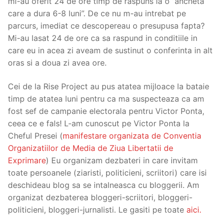
mi-au oferit 24 de ore timp de raspuns la o ’’ancheta
care a dura 6-8 luni’’. De ce nu m-au intrebat pe
parcurs, imediat ce descopereau o presupusa fapta?
Mi-au lasat 24 de ore ca sa raspund in conditiile in
care eu in acea zi aveam de sustinut o conferinta in alt
oras si a doua zi avea ore.
Cei de la Rise Project au pus atatea mijloace la bataie
timp de atatea luni pentru ca ma suspecteaza ca am
fost sef de campanie electorala pentru Victor Ponta,
ceea ce e fals! L-am cunoscut pe Victor Ponta la
Cheful Presei (
manifestare organizata de Conventia
Organizatiilor de Media de Ziua Libertatii de
Exprimare
) Eu organizam dezbateri in care invitam
toate persoanele (ziaristi, politicieni, scriitori) care isi
deschideau blog sa se intalneasca cu bloggerii. Am
organizat dezbaterea bloggeri-scriitori, bloggeri-
politicieni, bloggeri-jurnalisti. Le gasiti pe toate
aici.