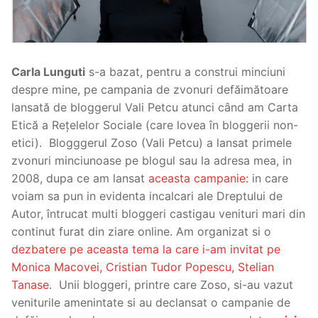
Carla Lunguti
s-a bazat, pentru a construi minciuni
despre mine, pe campania de zvonuri defăimătoare
lansată de bloggerul Vali Petcu atunci când am Carta
Etică a Rețelelor Sociale (care lovea în bloggerii non-
etici). Blogggerul Zoso (Vali Petcu) a lansat primele
zvonuri minciunoase pe blogul sau la adresa mea, in
2008, dupa ce am lansat
aceasta campanie:
in care
voiam sa pun in evidenta incalcari ale Dreptului de
Autor, întrucat multi bloggeri castigau venituri mari din
continut furat din ziare online. Am organizat si o
dezbatere pe aceasta tema la care i-am invitat pe
Monica Macovei, Cristian Tudor Popescu, Stelian
Tanase
. Unii bloggeri, printre care Zoso, si-au vazut
veniturile amenintate si au declansat o campanie de