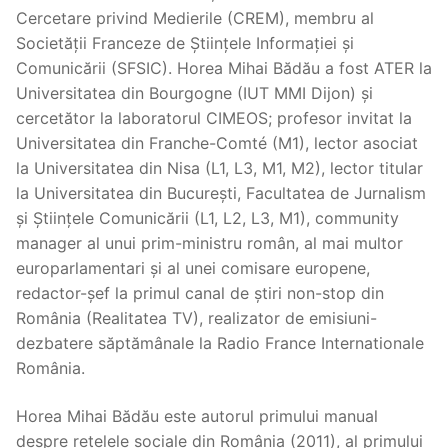
Cercetare privind Medierile (CREM), membru al
Societății Franceze de Științele Informației și
Comunicării (SFSIC). Horea Mihai Bădău a fost ATER la
Universitatea din Bourgogne (IUT MMI Dijon) și
cercetător la laboratorul CIMEOS; profesor invitat la
Universitatea din Franche-Comté (M1), lector asociat
la Universitatea din Nisa (L1, L3, M1, M2), lector titular
la Universitatea din București, Facultatea de Jurnalism
și Științele Comunicării (L1, L2, L3, M1), community
manager al unui prim-ministru român, al mai multor
europarlamentari și al unei comisare europene,
redactor-șef la primul canal de știri non-stop din
România (Realitatea TV), realizator de emisiuni-
dezbatere săptămânale la Radio France Internationale
România.
Horea Mihai Bădău este autorul primului manual
despre rețelele sociale din România (2011), al primului