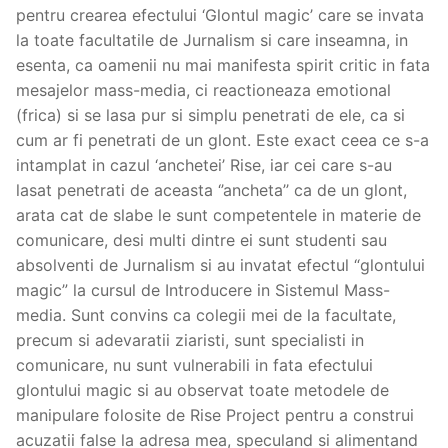
pentru crearea efectului ‘Glontul magic’ care se invata
la toate facultatile de Jurnalism si care inseamna, in
esenta, ca oamenii nu mai manifesta spirit critic in fata
mesajelor mass-media, ci reactioneaza emotional
(frica) si se lasa pur si simplu penetrati de ele, ca si
cum ar fi penetrati de un glont. Este exact ceea ce s-a
intamplat in cazul ‘anchetei’ Rise, iar cei care s-au
lasat penetrati de aceasta ‘’ancheta’’ ca de un glont,
arata cat de slabe le sunt competentele in materie de
comunicare, desi multi dintre ei sunt studenti sau
absolventi de Jurnalism si au invatat efectul “glontului
magic” la cursul de Introducere in Sistemul Mass-
media. Sunt convins ca colegii mei de la facultate,
precum si adevaratii ziaristi, sunt specialisti in
comunicare, nu sunt vulnerabili in fata efectului
glontului magic si au observat toate metodele de
manipulare folosite de Rise Project pentru a construi
acuzatii false la adresa mea, speculand si alimentand