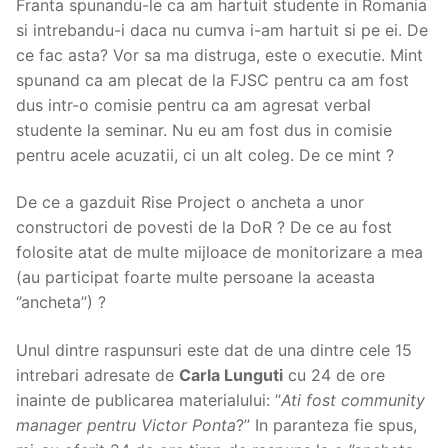
Franta spunandu-le ca am hartuit studente in Romania
si intrebandu-i daca nu cumva i-am hartuit si pe ei. De
ce fac asta? Vor sa ma distruga, este o executie. Mint
spunand ca am plecat de la FJSC pentru ca am fost
dus intr-o comisie pentru ca am agresat verbal
studente la seminar. Nu eu am fost dus in comisie
pentru acele acuzatii, ci un alt coleg. De ce mint ?
De ce a gazduit Rise Project o ancheta a unor
constructori de povesti de la DoR ? De ce au fost
folosite atat de multe mijloace de monitorizare a mea
(au participat foarte multe persoane la aceasta
‘’ancheta’’) ?
Unul dintre raspunsuri este dat de una dintre cele 15
intrebari adresate de
Carla Lunguti
cu 24 de ore
inainte de publicarea materialului: ’’
Ati fost community
manager pentru Victor Ponta
?’’ In paranteza fie spus,