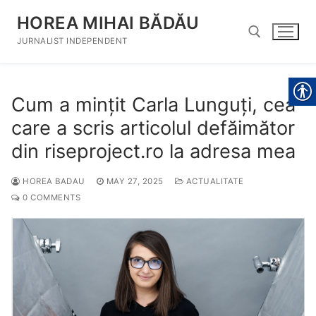
Skip
HOREA MIHAI BĂDĂU
to
content
JURNALIST INDEPENDENT
Search for:
Cum a mințit Carla Lunguți, cea
care a scris articolul defăimător
din riseproject.ro la adresa mea
HOREA BADAU
MAY 27, 2025
ACTUALITATE
0 COMMENTS