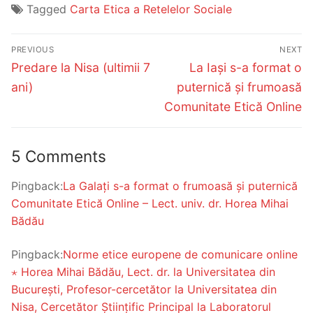
Tagged
Carta Etica a Retelelor Sociale
Post
PREVIOUS
NEXT
navigation
Previous
Next
Predare la Nisa (ultimii 7
La Iași s-a format o
post:
post:
ani)
puternică și frumoasă
Comunitate Etică Online
5 Comments
Pingback:
La Galați s-a format o frumoasă și puternică
Comunitate Etică Online – Lect. univ. dr. Horea Mihai
Bădău
Pingback:
Norme etice europene de comunicare online
⋆ Horea Mihai Bădău, Lect. dr. la Universitatea din
București, Profesor-cercetător la Universitatea din
Nisa, Cercetător Științific Principal la Laboratorul