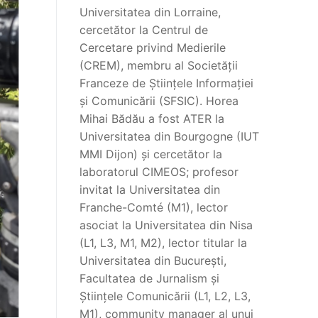
Universitatea din Lorraine,
cercetător la Centrul de
Cercetare privind Medierile
(CREM), membru al Societății
Franceze de Științele Informației
și Comunicării (SFSIC). Horea
Mihai Bădău a fost ATER la
Universitatea din Bourgogne (IUT
MMI Dijon) și cercetător la
laboratorul CIMEOS; profesor
invitat la Universitatea din
Franche-Comté (M1), lector
asociat la Universitatea din Nisa
(L1, L3, M1, M2), lector titular la
Universitatea din București,
Facultatea de Jurnalism și
Științele Comunicării (L1, L2, L3,
M1), community manager al unui