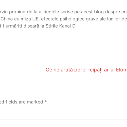
rviu pornind de la articolele scrise pe acest blog despre cr
China cu miza UE, efectele psihologice grave ale lunilor de
să-l urmăriți diseară la Știrile Kanal D
Next
Ce ne arată porcii-cipați ai lui Elo
post:
ed fields are marked
*