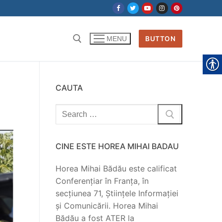
BUTTON
MENU
CAUTA
Search
for:
CINE ESTE HOREA MIHAI BADAU
Horea Mihai Bădău este calificat
Conferențiar în Franța, în
secțiunea 71, Științele Informației
și Comunicării. Horea Mihai
Bădău a fost ATER la