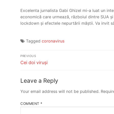
Excelenta jurnalista
Gabi Ghizel
mi-a luat un inte
economică care urmează, războiul dintre SUA și 
lockdown și efectele nepurtării mă
știi. Va invit 
Tagged
coronavirus
Post
PREVIOUS
Previous
navigation
Cei doi viruși
post:
Leave a Reply
Your email address will not be published.
Requir
COMMENT
*