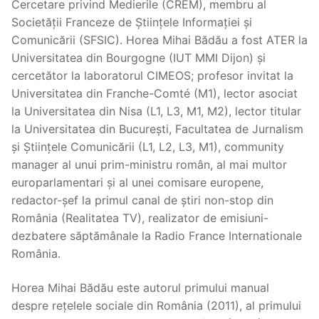
Cercetare privind Medierile (CREM), membru al
Societății Franceze de Științele Informației și
Comunicării (SFSIC). Horea Mihai Bădău a fost ATER la
Universitatea din Bourgogne (IUT MMI Dijon) și
cercetător la laboratorul CIMEOS; profesor invitat la
Universitatea din Franche-Comté (M1), lector asociat
la Universitatea din Nisa (L1, L3, M1, M2), lector titular
la Universitatea din București, Facultatea de Jurnalism
și Științele Comunicării (L1, L2, L3, M1), community
manager al unui prim-ministru român, al mai multor
europarlamentari și al unei comisare europene,
redactor-șef la primul canal de știri non-stop din
România (Realitatea TV), realizator de emisiuni-
dezbatere săptămânale la Radio France Internationale
România.
Horea Mihai Bădău este autorul primului manual
despre rețelele sociale din România (2011), al primului