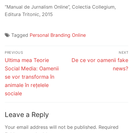
“Manual de Jurnalism Online”, Colectia Collegium,
Editura Tritonic, 2015
Tagged
Personal Branding Online
Post
PREVIOUS
NEXT
navigation
Previous
Next
Ultima mea Teorie
De ce vor oamenii fake
post:
post:
Social Media: Oamenii
news?
se vor transforma în
animale în rețelele
sociale
Leave a Reply
Your email address will not be published.
Required