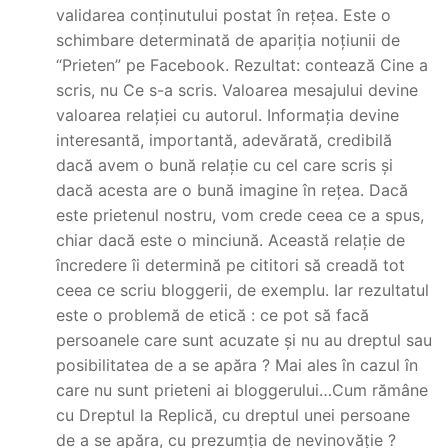
validarea conținutului postat în rețea. Este o
schimbare determinată de apariția noțiunii de
“Prieten” pe Facebook. Rezultat: contează Cine a
scris, nu Ce s-a scris. Valoarea mesajului devine
valoarea relației cu autorul. Informația devine
interesantă, importantă, adevărată, credibilă
dacă avem o bună relație cu cel care scris și
dacă acesta are o bună imagine în rețea. Dacă
este prietenul nostru, vom crede ceea ce a spus,
chiar dacă este o minciună. Această relație de
încredere îi determină pe cititori să creadă tot
ceea ce scriu bloggerii, de exemplu. Iar rezultatul
este o problemă de etică : ce pot să facă
persoanele care sunt acuzate și nu au dreptul sau
posibilitatea de a se apăra ? Mai ales în cazul în
care nu sunt prieteni ai bloggerului…Cum rămâne
cu Dreptul la Replică, cu dreptul unei persoane
de a se apăra, cu prezumția de nevinovăție ?