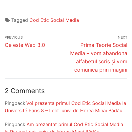
Tagged
Cod Etic Social Media
Post
PREVIOUS
NEXT
navigation
Previous
Next
Ce este Web 3.0
Prima Teorie Social
post:
post:
Media – vom abandona
alfabetul scris și vom
comunica prin imagini
2 Comments
Pingback:
Voi prezenta primul Cod Etic Social Media la
Université Paris 8 – Lect. univ. dr. Horea Mihai Bădău
Pingback:
Am prezentat primul Cod Etic Social Media
la Paris – Lect. univ. dr. Horea Mihai Bădău