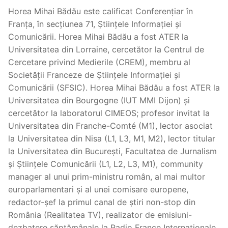
Horea Mihai Bădău este calificat Conferențiar în
Franța, în secțiunea 71, Științele Informației și
Comunicării. Horea Mihai Bădău a fost ATER la
Universitatea din Lorraine, cercetător la Centrul de
Cercetare privind Medierile (CREM), membru al
Societății Franceze de Științele Informației și
Comunicării (SFSIC). Horea Mihai Bădău a fost ATER la
Universitatea din Bourgogne (IUT MMI Dijon) și
cercetător la laboratorul CIMEOS; profesor invitat la
Universitatea din Franche-Comté (M1), lector asociat
la Universitatea din Nisa (L1, L3, M1, M2), lector titular
la Universitatea din București, Facultatea de Jurnalism
și Științele Comunicării (L1, L2, L3, M1), community
manager al unui prim-ministru român, al mai multor
europarlamentari și al unei comisare europene,
redactor-șef la primul canal de știri non-stop din
România (Realitatea TV), realizator de emisiuni-
dezbatere săptămânale la Radio France Internationale