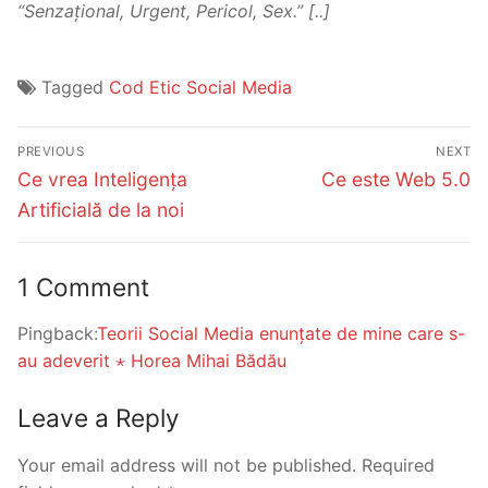
“Senzațional, Urgent, Pericol, Sex.” [..]
Tagged
Cod Etic Social Media
Post
PREVIOUS
NEXT
navigation
Previous
Next
Ce vrea Inteligența
Ce este Web 5.0
post:
post:
Artificială de la noi
1 Comment
Pingback:
Teorii Social Media enunțate de mine care s-
au adeverit ⋆ Horea Mihai Bădău
Leave a Reply
Your email address will not be published.
Required