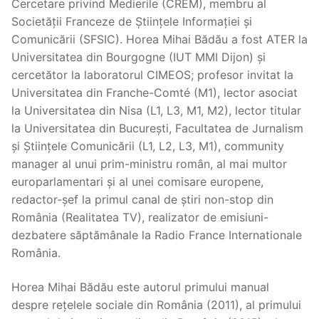
Cercetare privind Medierile (CREM), membru al
Societății Franceze de Științele Informației și
Comunicării (SFSIC). Horea Mihai Bădău a fost ATER la
Universitatea din Bourgogne (IUT MMI Dijon) și
cercetător la laboratorul CIMEOS; profesor invitat la
Universitatea din Franche-Comté (M1), lector asociat
la Universitatea din Nisa (L1, L3, M1, M2), lector titular
la Universitatea din București, Facultatea de Jurnalism
și Științele Comunicării (L1, L2, L3, M1), community
manager al unui prim-ministru român, al mai multor
europarlamentari și al unei comisare europene,
redactor-șef la primul canal de știri non-stop din
România (Realitatea TV), realizator de emisiuni-
dezbatere săptămânale la Radio France Internationale
România.
Horea Mihai Bădău este autorul primului manual
despre rețelele sociale din România (2011), al primului