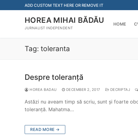
Skip
ADD CUSTOM TEXT HERE OR REMOVE IT
to
content
HOREA MIHAI BĂDĂU
HOME
C
JURNALIST INDEPENDENT
Tag:
toleranta
Despre toleranță
HOREA BADAU
DECEMBER 2, 2017
DECRIPTAJ
Astăzi nu aveam timp să scriu, sunt și foarte obo
toleranță. Mahatma…
READ MORE →