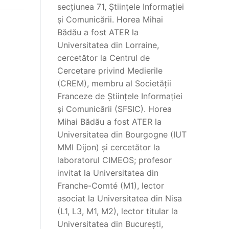
secțiunea 71, Științele Informației
și Comunicării. Horea Mihai
Bădău a fost ATER la
Universitatea din Lorraine,
cercetător la Centrul de
Cercetare privind Medierile
(CREM), membru al Societății
Franceze de Științele Informației
și Comunicării (SFSIC). Horea
Mihai Bădău a fost ATER la
Universitatea din Bourgogne (IUT
MMI Dijon) și cercetător la
laboratorul CIMEOS; profesor
invitat la Universitatea din
Franche-Comté (M1), lector
asociat la Universitatea din Nisa
(L1, L3, M1, M2), lector titular la
Universitatea din București,