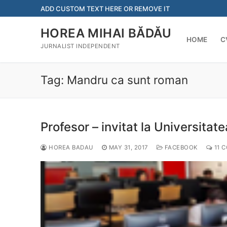
Skip
ADD CUSTOM TEXT HERE OR REMOVE IT
to
content
HOREA MIHAI BĂDĂU
HOME
C
JURNALIST INDEPENDENT
Tag:
Mandru ca sunt roman
Profesor – invitat la Universita
HOREA BADAU
MAY 31, 2017
FACEBOOK
11 