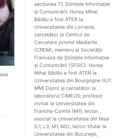
secțiunea 71, Științele Informației
și Comunicării. Horea Mihai
Bădău a fost ATER la
Universitatea din Lorraine,
cercetător la Centrul de
Cercetare privind Medierile
(CREM), membru al Societății
Franceze de Științele Informației
și Comunicării (SFSIC). Horea
Mihai Bădău a fost ATER la
lasa
Universitatea din Bourgogne (IUT
MMI Dijon) și cercetător la
laboratorul CIMEOS; profesor
invitat la Universitatea din
Franche-Comté (M1), lector
asociat la Universitatea din Nisa
(L1, L3, M1, M2), lector titular la
Universitatea din București,