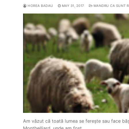
HOREA BADAU
MAY 31, 2017
MANDRU CA SUNT 
Am văzut că toată lumea se ferește sau face băș
Montbelliard, unde am fost…