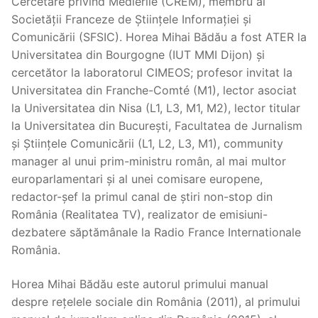
Cercetare privind Medierile (CREM), membru al
Societății Franceze de Științele Informației și
Comunicării (SFSIC). Horea Mihai Bădău a fost ATER la
Universitatea din Bourgogne (IUT MMI Dijon) și
cercetător la laboratorul CIMEOS; profesor invitat la
Universitatea din Franche-Comté (M1), lector asociat
la Universitatea din Nisa (L1, L3, M1, M2), lector titular
la Universitatea din București, Facultatea de Jurnalism
și Științele Comunicării (L1, L2, L3, M1), community
manager al unui prim-ministru român, al mai multor
europarlamentari și al unei comisare europene,
redactor-șef la primul canal de știri non-stop din
România (Realitatea TV), realizator de emisiuni-
dezbatere săptămânale la Radio France Internationale
România.
Horea Mihai Bădău este autorul primului manual
despre rețelele sociale din România (2011), al primului