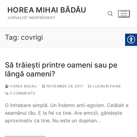
Skip
HOREA MIHAI BĂDĂU
to
content
JURNALIST INDEPENDENT
Tag:
covrigi
Search for:
Să trăiești printre oameni sau pe
lângă oameni?
HOREA BADAU
NOVEMBER 29, 2017
LUCRURI FAINE
0 COMMENTS
O întrebare simplă. Un îndemn anti-egoism. Celălalt e
seamănul tău. E la fel ca tine. Are emoții, gândește
aproximativ ca tine. Nu este un dușman…