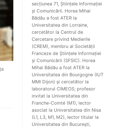
secțiunea 71, Științele Informației
și Comunicării. Horea Mihai
Bădău a fost ATER la
Universitatea din Lorraine,
cercetător la Centrul de
Cercetare privind Medierile
(CREM), membru al Societății
Franceze de Științele Informației
și Comunicării (SFSIC). Horea
Mihai Bădău a fost ATER la
ța
Universitatea din Bourgogne (IUT
MMI Dijon) și cercetător la
laboratorul CIMEOS; profesor
invitat la Universitatea din
Franche-Comté (M1), lector
asociat la Universitatea din Nisa
(L1, L3, M1, M2), lector titular la
Universitatea din București,