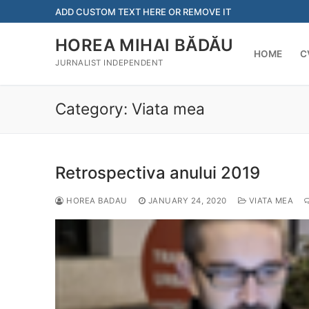
Skip
ADD CUSTOM TEXT HERE OR REMOVE IT
to
content
HOREA MIHAI BĂDĂU
HOME
C
JURNALIST INDEPENDENT
Category:
Viata mea
Retrospectiva anului 2019
HOREA BADAU
JANUARY 24, 2020
VIATA MEA