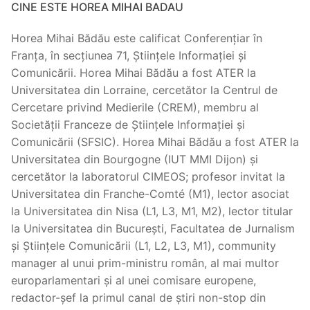
CINE ESTE HOREA MIHAI BADAU
Horea Mihai Bădău este calificat Conferențiar în
Franța, în secțiunea 71, Științele Informației și
Comunicării. Horea Mihai Bădău a fost ATER la
Universitatea din Lorraine, cercetător la Centrul de
Cercetare privind Medierile (CREM), membru al
Societății Franceze de Științele Informației și
Comunicării (SFSIC). Horea Mihai Bădău a fost ATER la
Universitatea din Bourgogne (IUT MMI Dijon) și
cercetător la laboratorul CIMEOS; profesor invitat la
Universitatea din Franche-Comté (M1), lector asociat
la Universitatea din Nisa (L1, L3, M1, M2), lector titular
la Universitatea din București, Facultatea de Jurnalism
și Științele Comunicării (L1, L2, L3, M1), community
manager al unui prim-ministru român, al mai multor
europarlamentari și al unei comisare europene,
redactor-șef la primul canal de știri non-stop din