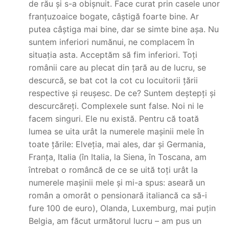
de rău și s-a obișnuit. Face curat prin casele unor
franțuzoaice bogate, câștigă foarte bine. Ar
putea câștiga mai bine, dar se simte bine așa. Nu
suntem inferiori numănui, ne complacem în
situația asta. Acceptăm să fim inferiori. Toți
românii care au plecat din țară au de lucru, se
descurcă, se bat cot la cot cu locuitorii țării
respective și reușesc. De ce? Suntem deștepți și
descurcăreți. Complexele sunt false. Noi ni le
facem singuri. Ele nu există. Pentru că toată
lumea se uita urât la numerele mașinii mele în
toate țările: Elveția, mai ales, dar și Germania,
Franța, Italia (în Italia, la Siena, în Toscana, am
întrebat o româncă de ce se uită toți urât la
numerele mașinii mele și mi-a spus: aseară un
român a omorât o pensionară italiancă ca să-i
fure 100 de euro), Olanda, Luxemburg, mai puțin
Belgia, am făcut următorul lucru – am pus un