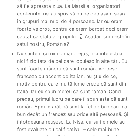
să fie agresată ziua. La Marsilia organizatorii
conferintei ne-au spus să nu ne deplasăm seara
în grupuri mai mici de 4 persoane. Iar eu eram
foarte valoros, pentru ca eram barbat deci eram
cautat ca stalp al grupului 🙂 Așadar, cum este în
satul nostru, România?
Nu suntem cu nimic mai prejos, nici intelectual,
nici fizic față de cei care locuiesc în alte țări. Eu
sunt foarte mândru că sunt român. Vorbesc
franceza cu accent de italian, nu știu de ce,
motiv pentru care multă lume crede că sunt din
Italia. Iar eu spun mereu că sunt român. Când
predau, primul lucru pe care îl spun este că sunt
român. Apoi le arăt că sunt la fel de bun sau mai
bun decât un francez sau orice altă persoană. Și
întotdeauna reușesc. La Nisa, cursurile mele au
fost evaluate cu calificativul – cele mai bune