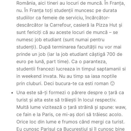
România, aici tineri au locuri de muncă. În Franța,
nu. În Franța toți studenții muncesc pe durata
studiilor ca femeie de serviciu, încărcător-
descărcător la Carrefour, casieră la Pizza Hut și
sunt fericiți că au aceste locuri de muncă – se
numesc job etudiant (sunt numai pentru
studenți). După terminarea facultății nu vor mai
prinde un job (iar la job etudiant câștigă 700 de
euro pe lună, part time). Ca o paranteza,
studentii francezi lucreaza in timpul saptamanii si
in weekend invata. Nu au timp sa iasa noptile
prin cluburi. Deci bucura-te ca esti roman 🙂
Una este să-ți formezi o părere despre o țară ca
turist și alta este să trăiești în locul respectiv.
Multă lume vizitează o țară străină și spune: waw,
ce fain e la Paris, ce mi-aș dori să trăiesc acolo.
Orice loc din lume e frumos când mergi ca turist.
Eu cunosc Parisul ca Bucureștiul și îl cunosc bine