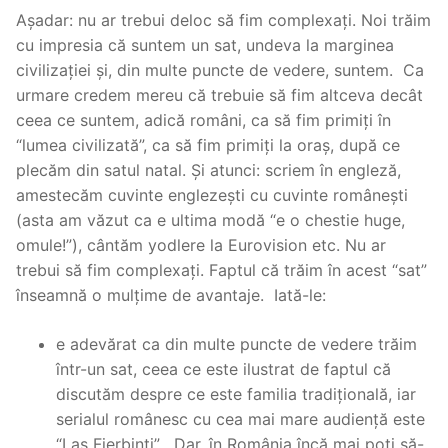
Așadar: nu ar trebui deloc să fim complexați. Noi trăim
cu impresia că suntem un sat, undeva la marginea
civilizației și, din multe puncte de vedere, suntem. Ca
urmare credem mereu că trebuie să fim altceva decât
ceea ce suntem, adică români, ca să fim primiți în
“lumea civilizată”, ca să fim primiți la oraș, după ce
plecăm din satul natal. Și atunci: scriem în engleză,
amestecăm cuvinte englezești cu cuvinte românești
(asta am văzut ca e ultima modă “e o chestie huge,
omule!”), cântăm yodlere la Eurovision etc. Nu ar
trebui să fim complexați. Faptul că trăim în acest “sat”
înseamnă o mulțime de avantaje. Iată-le:
e adevărat ca din multe puncte de vedere trăim
într-un sat, ceea ce este ilustrat de faptul că
discutăm despre ce este familia tradițională, iar
serialul românesc cu cea mai mare audiență este
“Las Fierbinți” , Dar, în România încă mai poți să-