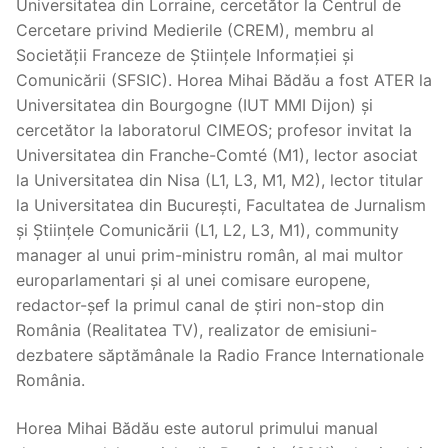
Universitatea din Lorraine, cercetător la Centrul de
Cercetare privind Medierile (CREM), membru al
Societății Franceze de Științele Informației și
Comunicării (SFSIC). Horea Mihai Bădău a fost ATER la
Universitatea din Bourgogne (IUT MMI Dijon) și
cercetător la laboratorul CIMEOS; profesor invitat la
Universitatea din Franche-Comté (M1), lector asociat
la Universitatea din Nisa (L1, L3, M1, M2), lector titular
la Universitatea din București, Facultatea de Jurnalism
și Științele Comunicării (L1, L2, L3, M1), community
manager al unui prim-ministru român, al mai multor
europarlamentari și al unei comisare europene,
redactor-șef la primul canal de știri non-stop din
România (Realitatea TV), realizator de emisiuni-
dezbatere săptămânale la Radio France Internationale
România.
Horea Mihai Bădău este autorul primului manual