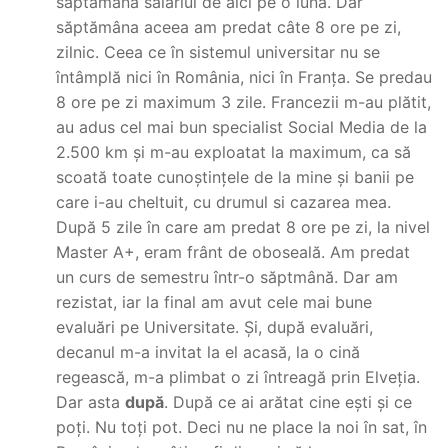
săptămână salariul de aici pe o lună. Dar
săptămâna aceea am predat câte 8 ore pe zi,
zilnic. Ceea ce în sistemul universitar nu se
întâmplă nici în România, nici în Franța. Se predau
8 ore pe zi maximum 3 zile. Francezii m-au plătit,
au adus cel mai bun specialist Social Media de la
2.500 km și m-au exploatat la maximum, ca să
scoată toate cunoștințele de la mine și banii pe
care i-au cheltuit, cu drumul si cazarea mea.
După 5 zile în care am predat 8 ore pe zi, la nivel
Master A+, eram frânt de oboseală. Am predat
un curs de semestru într-o săptmână. Dar am
rezistat, iar la final am avut cele mai bune
evaluări pe Universitate. Și, după evaluări,
decanul m-a invitat la el acasă, la o cină
regească, m-a plimbat o zi întreagă prin Elveția.
Dar asta
după
. După ce ai arătat cine ești și ce
poți. Nu toți pot. Deci nu ne place la noi în sat, în