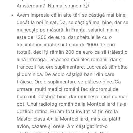
Amsterdam? Nu mai spunem 🙂
Avem impresia că în alte țări se câștigă mai bine,
decât la noi în sat. Da, se câștigă mai bine, dar se
muncește pe măsură. În Franța, salariul minim
este de 1.200 de euro, dar cheltuielile cu o
locuință închiriată sunt cam de 1000 de euro
(total), deci îți rămân 200 de euro ca să trăiești o
lună întreagă. De aceea mai ales românii, dar și
francezii fac ore suplimentare. Lucrează sâmbăta
și duminica. De acolo câștigă banii din care
trăiesc. Orele suplimentare se plătesc bine. Ca
urmare, mulți medici români fac sindromul de
burn out. Câștigă bine, dar muncesc până nu mai
pot. Unui radiolog român de la Montbelliard i s-a
dezlipit retina. Eu am fost invitat să țin ore la
Master clasa A+ la Montbelliard, mi s-au plătit
avion, cazare și orele. Am câștigat într-o