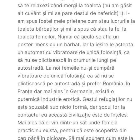
să te relaxezi când mergi la toaletă (nu am găsit
alt cuvânt și mi se pare destul de nefericit) :). I-
am spus fostei meie prietene cum stau lucrurile la
toaleta bărbaților și mi-a spus că stau la fel la
toaleta femeilor. Numai că acolo se afla un
poster imens cu un bărbat. Iar la ieșire le aștepta
un automat cu vibratoare de unică folosință, ca
să nu se plictisească în drumurile lungi pe
autostradă. La noi femeile nu-și cumpără
vibratoare de unică folosință ca să nu se
plictisească pe autostradă și prefer România. În
Franța dar mai ales în Germania, există o
puternică industrie erotică. Gestul refugiaților nu
este scuzabil sub nicio formă, dar șocul lor la
contactul cu această civilizație este de înțeles.
Mai ales că ei vin dintr-un sat unde femeia
practic nu există, pentru că este acoperită din
cap până în picioare. Să mai spunem cum este la