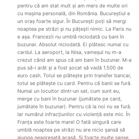
pentru că am stat mult și am mers de multe ori
cu mașina personală, din România. Bucureștiul e
un oraș foarte sigur. În București poți să mergi
noaptea pe străzi și nu pățești nimic. La Paris nu
e așa. Francezii nu umblă niciodată cu bani în
buzunar. Absolut niciodată. Ei plătesc numai cu
cardul. La aeroport, la Nisa, vameșul nu m-a
crezut când am spus că am bani în buzunar. M-a
pus să-i arăt și a fost șocat să vadă 1.500 de
euro cash. Totul se plătește prin transfer bancar,
totul se plătește cu card. Pentru că banii se fură.
Numai un locuitor dintr-un sat, cum sunt eu,
merge cu bani în buzunar (jumătate pe card,
jumătate în buzunar). Pentru că la noi nu se fură.
Iar numărul infracțiunilor cu violență este mic. În
Franța este foarte mare! O fată singură care
umblă noaptea pe străzi nu are nicio șansă să
ajunga neagresată acasă. Și foarte multe șanse