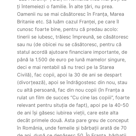
ți întemeiezi o familie. În alte țări, nu prea.
Oamenii nu se mai căsătoresc în Franța, Marea
Britanie etc. Să luăm cazul Franței, pe care îl
cunosc foarte bine, pentru că predau acolo:
tinerii se iubesc, trăiesc împreună, se căsătoresc
sau nu (de obicei nu se căsătoresc, pentru că
statul acordă ajutoare financiare importante, de
până la 1.500 de euro pe lună mamelor singure,
deci e mai rentabil să nu treci pe la Starea
Civilă), fac copii, apoi la 30 de ani se despart
(divorțează), apoi se îndrăgostesc din nou, stau
cu altă persoană, fac din nou copii (în Franța a
rulat un film de succes “Cu cine las copiii”, foarte
relevant pentru situția de fapt), apoi pe la 40-50
de ani își găsesc iubirea vieții, care este alta
decât primele două. Asta pare greu de conceput
în România, unde femeile și bărbații arată de 70
de ani, după ce depășesc 50. În Franța, bărbații