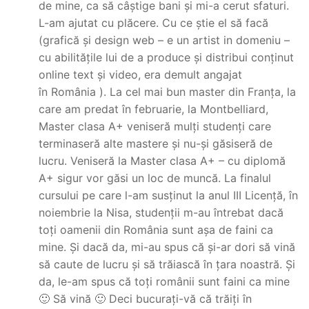
de mine, ca să câștige bani și mi-a cerut sfaturi.
L-am ajutat cu plăcere. Cu ce știe el să facă
(grafică și design web – e un artist in domeniu –
cu abilitățile lui de a produce și distribui conținut
online text și video, era demult angajat
în România ). La cel mai bun master din Franța, la
care am predat în februarie, la Montbelliard,
Master clasa A+ veniseră mulți studenți care
terminaseră alte mastere și nu-și găsiseră de
lucru. Veniseră la Master clasa A+ – cu diplomă
A+ sigur vor găsi un loc de muncă. La finalul
cursului pe care l-am susținut la anul III Licență, în
noiembrie la Nisa, studenții m-au întrebat dacă
toți oamenii din România sunt așa de faini ca
mine. Și dacă da, mi-au spus că și-ar dori să vină
să caute de lucru și să trăiască în țara noastră. Și
da, le-am spus că toți românii sunt faini ca mine
🙂 Să vină 🙂 Deci bucurați-vă că trăiți în