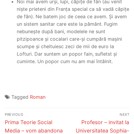
Noi mai avem urși, lupi, căpițe de fân (au venit
niște prieteni din Franța special ca să vadă căpițe
de fân). Ne batem joc de ceea ce avem. Și avem
un sistem sanitar care este la pământ. Fugim
nebunește după bani, modelele ne sunt
pitzipoance și cocalari care-și cumpără mașini
scumpe și cheltuiesc zeci de mii de euro la
Lofturi. Dar suntem un popor fain, sufletst și
cuminte. Un popor cum nu am mai întâlnit.
Tagged
Roman
Post
PREVIOUS
NEXT
navigation
Previous
Next
Prima Teorie Social
Profesor – invitat la
post:
post:
Media – vom abandona
Universitatea Sophia-