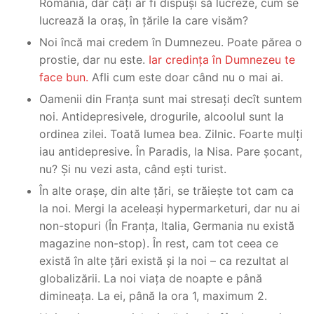
România, dar câți ar fi dispuși să lucreze, cum se
lucrează la oraș, în țările la care visăm?
Noi încă mai credem în Dumnezeu. Poate părea o
prostie, dar nu este.
Iar credința în Dumnezeu te
face bun.
Afli cum este doar când nu o mai ai.
Oamenii din Franța sunt mai stresați decît suntem
noi. Antidepresivele, drogurile, alcoolul sunt la
ordinea zilei. Toată lumea bea. Zilnic. Foarte mulți
iau antidepresive. În Paradis, la Nisa. Pare șocant,
nu? Și nu vezi asta, când ești turist.
În alte orașe, din alte țări, se trăiește tot cam ca
la noi. Mergi la aceleași hypermarketuri, dar nu ai
non-stopuri (În Franța, Italia, Germania nu există
magazine non-stop). În rest, cam tot ceea ce
există în alte țări există și la noi – ca rezultat al
globalizării. La noi viața de noapte e până
dimineața. La ei, până la ora 1, maximum 2.