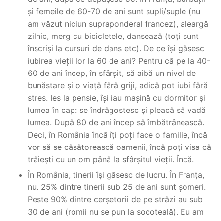
și femeile de 60-70 de ani sunt supli/suple (nu
am văzut niciun supraponderal francez), aleargă
zilnic, merg cu bicicletele, dansează (toți sunt
înscriși la cursuri de dans etc). De ce își găsesc
iubirea vieții lor la 60 de ani? Pentru că pe la 40-
60 de ani încep, în sfârșit, să aibă un nivel de
bunăstare și o viață fără griji, adică pot iubi fără
stres. Ies la pensie, își iau mașină cu dormitor și
lumea în cap: se îndrăgostesc și pleacă să vadă
lumea. După 80 de ani încep să îmbătrânească.
Deci, în România încă îți poți face o familie, încă
vor să se căsătorească oamenii, încă poți visa că
trăiești cu un om până la sfârșitul vieții. Încă.
În România, tinerii își găsesc de lucru. În Franța,
nu. 25% dintre tinerii sub 25 de ani sunt șomeri.
Peste 90% dintre cerșetorii de pe străzi au sub
30 de ani (romii nu se pun la socoteală). Eu am