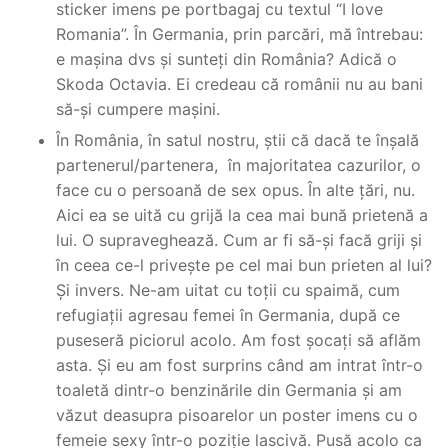
sticker imens pe portbagaj cu textul “I love
Romania”. În Germania, prin parcări, mă întrebau:
e mașina dvs și sunteți din România? Adică o
Skoda Octavia. Ei credeau că românii nu au bani
să-și cumpere mașini.
În România, în satul nostru, știi că dacă te înșală
partenerul/partenera, în majoritatea cazurilor, o
face cu o persoană de sex opus. În alte țări, nu.
Aici ea se uită cu grijă la cea mai bună prietenă a
lui. O supraveghează. Cum ar fi să-și facă griji și
în ceea ce-l privește pe cel mai bun prieten al lui?
Și invers. Ne-am uitat cu toții cu spaimă, cum
refugiații agresau femei în Germania, după ce
puseseră piciorul acolo. Am fost șocați să aflăm
asta. Și eu am fost surprins când am intrat într-o
toaletă dintr-o benzinările din Germania și am
văzut deasupra pisoarelor un poster imens cu o
femeie sexy într-o poziție lascivă. Pusă acolo ca