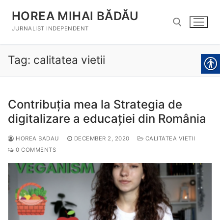
Skip
HOREA MIHAI BĂDĂU
to
content
JURNALIST INDEPENDENT
Tag:
calitatea vietii
Search for:
Contribuția mea la Strategia de
digitalizare a educației din România
HOREA BADAU
DECEMBER 2, 2020
CALITATEA VIETII
0 COMMENTS