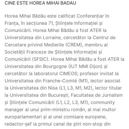
CINE ESTE HOREA MIHAI BADAU
Horea Mihai Bădău este calificat Conferențiar în
Franța, în secțiunea 71, Științele Informației și
Comunicării. Horea Mihai Bădău a fost ATER la
Universitatea din Lorraine, cercetător la Centrul de
Cercetare privind Medierile (CREM), membru al
Societății Franceze de Științele Informației și
Comunicării (SFSIC). Horea Mihai Bădău a fost ATER la
Universitatea din Bourgogne (IUT MMI Dijon) și
cercetător la laboratorul CIMEOS; profesor invitat la
Universitatea din Franche-Comté (M1), lector asociat
la Universitatea din Nisa (L1, L3, M1, M2), lector titular
la Universitatea din București, Facultatea de Jurnalism
și Științele Comunicării (L1, L2, L3, M1), community
manager al unui prim-ministru român, al mai multor
europarlamentari și al unei comisare europene,
redactor-șef la primul canal de știri non-stop din