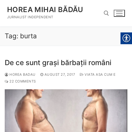
Skip
HOREA MIHAI BĂDĂU
to
content
JURNALIST INDEPENDENT
Tag:
burta
Search for:
De ce sunt grași bărbații români
HOREA BADAU
AUGUST 27, 2017
VIATA ASA CUM E
22 COMMENTS