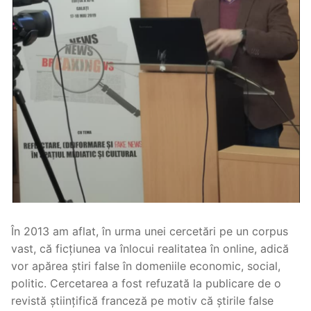
În 2013 am aflat, în urma unei cercetări pe un corpus
vast, că ficțiunea va înlocui realitatea în online, adică
vor apărea știri false în domeniile economic, social,
politic. Cercetarea a fost refuzată la publicare de o
revistă științifică franceză pe motiv că știrile false