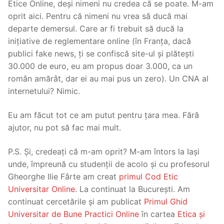
Etice Online, deși nimeni nu credea că se poate. M-am
oprit aici. Pentru că nimeni nu vrea să ducă mai
departe demersul. Care ar fi trebuit să ducă la
inițiative de reglementare online (în Franța, dacă
publici fake news, ți se confiscă site-ul și plătești
30.000 de euro, eu am propus doar 3.000, ca un
român amărât, dar ei au mai pus un zero). Un CNA al
internetului? Nimic.
Eu am făcut tot ce am putut pentru țara mea. Fără
ajutor, nu pot să fac mai mult.
P.S. Și, credeați că m-am oprit? M-am întors la Iași
unde, împreună cu studenții de acolo și cu profesorul
Gheorghe Ilie Fârte am creat
primul Cod Etic
Universitar Online
. La continuat la București. Am
continuat cercetările și am publicat
Primul Ghid
Universitar de Bune Practici Online
în cartea
Etica și