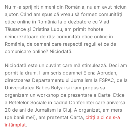
Nu m-a sprijinit nimeni din România, nu am avut niciun
ajutor. Când am spus că vreau să formez comunități
etice online în România la o dezbatere cu Vlad
Tăușance și Cristina Lupu, am primit hohote
neîncrezătoare de râs: comunități etice online în
România, de oameni care respectă reguli etice de
comunicare online? Niciodată.
Niciodată este un cuvânt care mă stimulează. Deci am
pornit la drum. I-am scris doamnei Elena Abrudan,
directoarea Departamentului Jurnalism la FSPAC, de la
Universitatea Babes Bolyai si i-am propus sa
organizam un workshop de prezentare a Cartei Etice
a Retelelor Sociale in cadrul Conferintei care aniversa
20 de ani de Jurnalism la Cluj. A organizat, am mers
(pe banii mei), am prezentat Carta,
citiți aici ce s-a
întâmplat
.