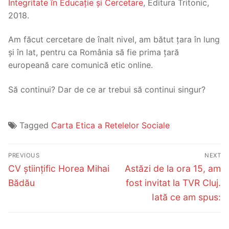
Integritate în Educație și Cercetare
, Editura Tritonic,
2018.
Am făcut cercetare de înalt nivel, am bătut țara în lung
și în lat, pentru ca România să fie prima țară
europeană care comunică etic online.
Să continui? Dar de ce ar trebui să continui singur?
Tagged
Carta Etica a Retelelor Sociale
Post
PREVIOUS
NEXT
navigation
Previous
Next
CV științific Horea Mihai
Astăzi de la ora 15, am
post:
post:
Bădău
fost invitat la TVR Cluj.
Iată ce am spus: