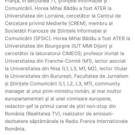
Franța, în secțiunea 71, Științele Informației și
Comunicării. Horea Mihai Bădău a fost ATER la
Universitatea din Lorraine, cercetător la Centrul de
Cercetare privind Medierile (CREM), membru al
Societății Franceze de Științele Informației și
Comunicării (SFSIC). Horea Mihai Bădău a fost ATER la
Universitatea din Bourgogne (IUT MMI Dijon) și
cercetător la laboratorul CIMEOS; profesor invitat la
Universitatea din Franche-Comté (M1), lector asociat
la Universitatea din Nisa (L1, L3, M1, M2), lector titular
la Universitatea din București, Facultatea de Jurnalism
și Științele Comunicării (L1, L2, L3, M1), community
manager al unui prim-ministru român, al mai multor
europarlamentari și al unei comisare europene,
redactor-șef la primul canal de știri non-stop din
România (Realitatea TV), realizator de emisiuni-
dezbatere săptămânale la Radio France Internationale
România.