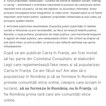
4. Furtul proprietății intelectuale – cuvântul de ordine al rețelelor sociale “sharing
is caring” – antrenează o schimbare importantă în procesul de comunicare online:
important este să publici, să dai mai departe, nu să produci informația. Acest
principiu încurajează furtul fotografiilor, al video-urilor. Youtube joacă un rol foarte
important: este folosit pentru “spălarea” proprietății intelectuale al unui video, pe
principiul spălării banilor.
5. Articolele publicitare nesemnalate. Dispariția puterii publicității în rețelele
sociale și înlocuirea sa prin recomandări, au făcut să renască relațiile publice.
Rezultat, o nouă profesie: jurnalismul de relații publice, care transformă blogurile
în agenții de relații publice, care manipulează cititorii. Dar cititorii au dreptul să
știe dacă citesc un articol plătit, un articol care reflectă realitatea sau opinia
influențatorilor.
După ce am publicat Carta în Franța, am fost invitat
să fac parte din Comitetul Consultativ al elaborării
Legii care reglementează fake news și să popularizez
Carta în Franța. Ce am făcut eu? Am ales să o
popularizez în România și să se formeze în România
primele comunități etice online, (despre care scriam în
lucrare),
să se formeze în România, nu în Franța
, să
fie România prima țară care are comunități etice
online.