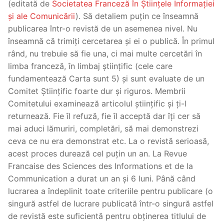
(editată de
Societatea Franceză în Științele Informației
și ale Comunicării
). Să detaliem puțin ce înseamnă
publicarea într-o revistă de un asemenea nivel. Nu
înseamnă că trimiți cercetarea și ei o publică. În primul
rând, nu trebuie să fie una, ci mai multe cercetări în
limba franceză, în limbaj științific (cele care
fundamentează Carta sunt 5) și sunt evaluate de un
Comitet Științific foarte dur și riguros. Membrii
Comitetului examinează articolul științific și ți-l
returnează. Fie îl refuză, fie îl acceptă dar îți cer să
mai aduci lămuriri, completări, să mai demonstrezi
ceva ce nu era demonstrat etc. La o revistă serioasă,
acest proces durează cel puțin un an. La Revue
Francaise des Sciences des Informations et de la
Communication a durat un an și 6 luni. Până când
lucrarea a îndeplinit toate criteriile pentru publicare (o
singură astfel de lucrare publicată într-o singură astfel
de revistă este suficientă pentru obținerea titlului de