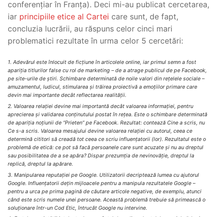
conferențiar în Franța). Deci mi-au publicat cercetarea,
iar
principiile etice al Cartei
care sunt, de fapt,
concluzia lucrării, au răspuns celor cinci mari
problematici rezultate în urma celor 5 cercetări:
1. Adevărul este înlocuit de ficțiune în articolele online, iar primul semn a fost
apariția titlurilor false cu rol de marketing – de a atrage publicul de pe Facebook,
pe site-urile de știri. Schimbare determinată de noile valori din rețelele sociale –
amuzamentul, ludicul, stimularea și trăirea proiectivă a emoțiilor primare care
devin mai importante decât reflectarea realității.
2. Valoarea relației devine mai importantă decât valoarea informației, pentru
aprecierea și validarea conținutului postat în rețea. Este o schimbare determinată
de apariția noțiunii de “Prieten” pe Facebook. Rezultat: contează Cine a scris, nu
Ce s-a scris. Valoarea mesajului devine valoarea relației cu autorul, ceea ce
determină cititori să creadă tot ceea ce scriu influențatorii (lor). Rezultatul este o
problemă de etică: ce pot să facă persoanele care sunt acuzate și nu au dreptul
sau posibilitatea de a se apăra? Dispar prezumția de nevinovăție, dreptul la
replică, dreptul la apărare.
3. Manipularea reputației pe Google. Utilizatorii decriptează lumea cu ajutorul
Google. Influențatorii dețin mijloacele pentru a manipula rezultatele Google –
pentru a urca pe prima pagină de căutare articole negative, de exemplu, atunci
când este scris numele unei persoane. Această problemă trebuie să primească o
soluționare într-un Cod Etic, întrucât Google nu intervine.