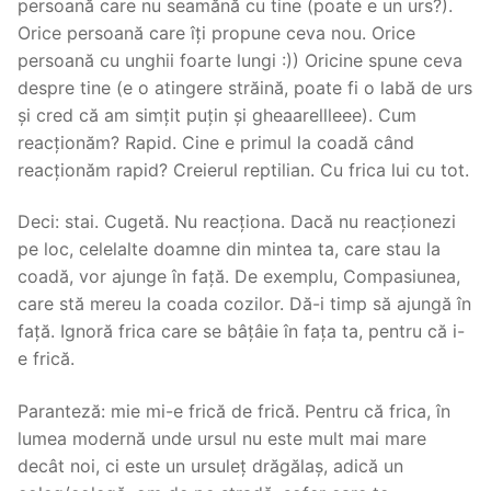
persoană care nu seamănă cu tine (poate e un urs?).
Orice persoană care îți propune ceva nou. Orice
persoană cu unghii foarte lungi :)) Oricine spune ceva
despre tine (e o atingere străină, poate fi o labă de urs
și cred că am simțit puțin și gheaarellleee). Cum
reacționăm? Rapid. Cine e primul la coadă când
reacționăm rapid? Creierul reptilian. Cu frica lui cu tot.
Deci: stai. Cugetă. Nu reacționa. Dacă nu reacționezi
pe loc, celelalte doamne din mintea ta, care stau la
coadă, vor ajunge în față. De exemplu, Compasiunea,
care stă mereu la coada cozilor. Dă-i timp să ajungă în
față. Ignoră frica care se bâțâie în fața ta, pentru că i-
e frică.
Paranteză: mie mi-e frică de frică. Pentru că frica, în
lumea modernă unde ursul nu este mult mai mare
decât noi, ci este un ursuleț drăgălaș, adică un