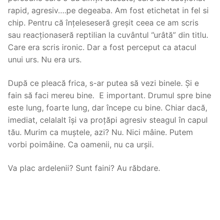
rapid, agresiv….pe degeaba. Am fost etichetat in fel si
chip. Pentru că înțeleseseră greșit ceea ce am scris
sau reacționaseră reptilian la cuvântul ”urâtă” din titlu.
Care era scris ironic. Dar a fost perceput ca atacul
unui urs. Nu era urs.
După ce pleacă frica, s-ar putea să vezi binele. Și e
fain să faci mereu bine. E important. Drumul spre bine
este lung, foarte lung, dar începe cu bine. Chiar dacă,
imediat, celalalt își va proțăpi agresiv steagul în capul
tău. Murim ca muștele, azi? Nu. Nici mâine. Putem
vorbi poimâine. Ca oamenii, nu ca urșii.
Va plac ardelenii? Sunt faini? Au răbdare.