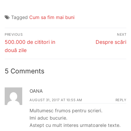
Tagged
Cum sa fim mai buni
Post
PREVIOUS
NEXT
navigation
Previous
Next
500.000 de cititori in
Despre scări
post:
post:
două zile
5 Comments
OANA
AUGUST 31, 2017 AT 10:55 AM
REPLY
Multumesc frumos pentru scrieri.
Imi aduc bucurie.
Astept cu mult interes urmatoarele texte.