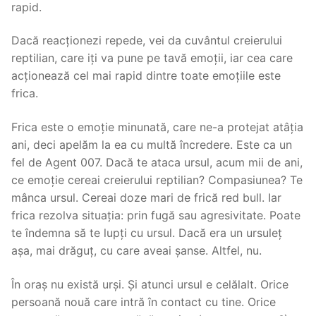
rapid.
Dacă reacționezi repede, vei da cuvântul creierului
reptilian, care iți va pune pe tavă emoții, iar cea care
acționează cel mai rapid dintre toate emoțiile este
frica.
Frica este o emoție minunată, care ne-a protejat atâția
ani, deci apelăm la ea cu multă încredere. Este ca un
fel de Agent 007. Dacă te ataca ursul, acum mii de ani,
ce emoție cereai creierului reptilian? Compasiunea? Te
mânca ursul. Cereai doze mari de frică red bull. Iar
frica rezolva situația: prin fugă sau agresivitate. Poate
te îndemna să te lupți cu ursul. Dacă era un ursuleț
așa, mai drăguț, cu care aveai șanse. Altfel, nu.
În oraș nu există urși. Și atunci ursul e celălalt. Orice
persoană nouă care intră în contact cu tine. Orice