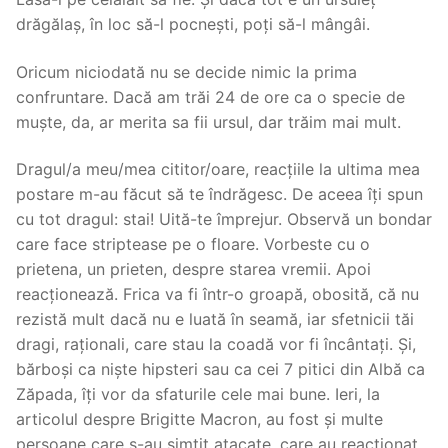
drăgălaș, în loc să-l pocnești, poți să-l mângâi.
Oricum niciodată nu se decide nimic la prima
confruntare. Dacă am trăi 24 de ore ca o specie de
muște, da, ar merita sa fii ursul, dar trăim mai mult.
Dragul/a meu/mea cititor/oare, reacțiile la ultima mea
postare m-au făcut să te îndrăgesc. De aceea îți spun
cu tot dragul: stai! Uită-te împrejur. Observă un bondar
care face striptease pe o floare. Vorbeste cu o
prietena, un prieten, despre starea vremii. Apoi
reacționează. Frica va fi într-o groapă, obosită, că nu
rezistă mult dacă nu e luată în seamă, iar sfetnicii tăi
dragi, raționali, care stau la coadă vor fi încântați. Și,
bărboși ca niște hipsteri sau ca cei 7 pitici din Albă ca
Zăpada, îți vor da sfaturile cele mai bune. Ieri, la
articolul despre Brigitte Macron, au fost și multe
persoane care s-au simțit atacate, care au reacționat