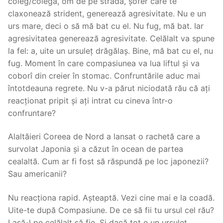
coleg/colegă, om de pe stradă, șofer care te
claxonează strident, generează agresivitate. Nu e un
urs mare, deci o să mă bat cu el. Nu fug, mă bat. Iar
agresivitatea generează agresivitate. Celălalt va spune
la fel: a, uite un ursuleț drăgălaș. Bine, mă bat cu el, nu
fug. Moment în care compasiunea va lua liftul și va
coborî din creier în stomac. Confruntările aduc mai
întotdeauna regrete. Nu v-a părut niciodată rău că ați
reacționat pripit și ați intrat cu cineva într-o
confruntare?
Alaltăieri Coreea de Nord a lansat o rachetă care a
survolat Japonia și a căzut în ocean de partea
cealaltă. Cum ar fi fost să răspundă pe loc japonezii?
Sau americanii?
Nu reacționa rapid. Așteaptă. Vezi cine mai e la coadă.
Uite-te după Compasiune. De ce să fii tu ursul cel rău?
Lasă-l pe celălalt să fie. Și dacă tot e un ursuleț