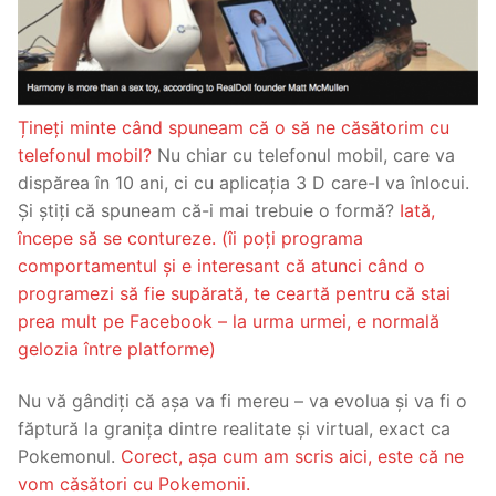
Țineți minte când spuneam că o să ne căsătorim cu
telefonul mobil?
Nu chiar cu telefonul mobil, care va
dispărea în 10 ani, ci cu aplicația 3 D care-l va înlocui.
Și știți că spuneam că-i mai trebuie o formă?
Iată,
începe să se contureze. (îi poți programa
comportamentul și e interesant că atunci când o
programezi să fie supărată, te ceartă pentru că stai
prea mult pe Facebook – la urma urmei, e normală
gelozia între platforme)
Nu vă gândiți că așa va fi mereu – va evolua și va fi o
făptură la granița dintre realitate și virtual, exact ca
Pokemonul.
Corect, așa cum am scris aici, este că ne
vom căsători cu Pokemonii.