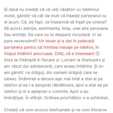
Și dacă nu credeți că vă veți căsători cu telefonul
mobil, gândiți-vă cât de mult vâ înșelați partenerul cu
el acum. Că, de fapt, ce înseamnă să înșeli pe cineva?
Să acorzi atenție, sentimente, timp, unei alte persoane.
Sau entități. De care nu te desparți niciodată. Vi se
pare neverosimil?
Un texan și-a dat în judecată
partenera pentru că trimitea mesaje pe telefon, în
timpul întâlnirii amoroase. Citiți, că e interesant 🙂
Asta se întâmplă în fiecare zi. Lucram la Starbucks și
am văzut doi adolescenți, care aveau întâlnire. Și m-
am gândit: ce drăguț, doi oameni drăguți care se
iubesc. Întâlnirea a decurs așa: mai întâi a stat el pe
telefon și ea l-a așteptat răbdătoare, apoi a stat ea pe
telefon și el a așteptat-o cuminte. Apoi s-au
îmbrățișat. În sfârșit. Ordinea priorităților s-a schimbat,
Credeți că vom arunca telefoanele și ne vom întoarce