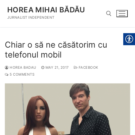
Skip
HOREA MIHAI BĂDĂU
to
content
JURNALIST INDEPENDENT
Search for:
Chiar o să ne căsătorim cu
telefonul mobil
HOREA BADAU
MAY 21, 2017
FACEBOOK
5 COMMENTS