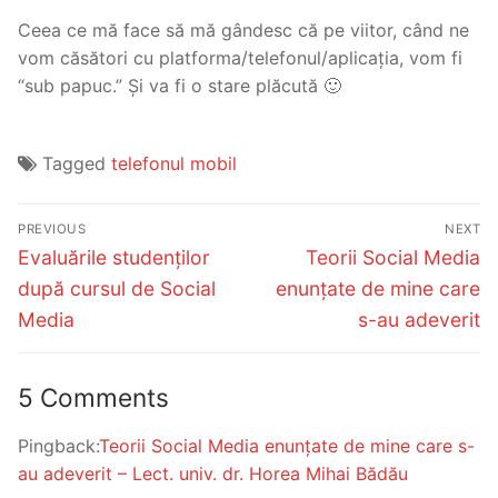
Ceea ce mă face să mă gândesc că pe viitor, când ne
vom căsători cu platforma/telefonul/aplicația, vom fi
“sub papuc.” Și va fi o stare plăcută 🙂
Tagged
telefonul mobil
Post
PREVIOUS
NEXT
navigation
Previous
Next
Evaluările studenților
Teorii Social Media
post:
post:
după cursul de Social
enunțate de mine care
Media
s-au adeverit
5 Comments
Pingback:
Teorii Social Media enunțate de mine care s-
au adeverit – Lect. univ. dr. Horea Mihai Bădău